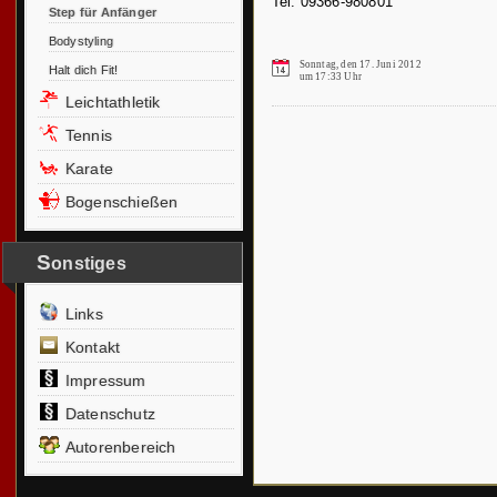
Tel. 09366-980801
Step für Anfänger
Bodystyling
Sonntag, den 17. Juni 2012
Halt dich Fit!
um 17:33 Uhr
Leichtathletik
Tennis
Karate
Bogenschießen
S
onstiges
Links
Kontakt
Impressum
Datenschutz
Autorenbereich