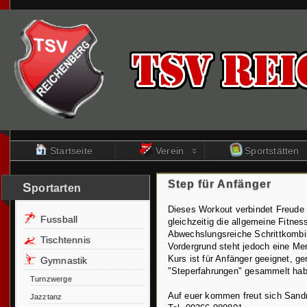
Startseite
Verein
Sportstätten
Step für Anfänger
S
portarten
Dieses Workout verbindet Freude
Fussball
gleichzeitig die allgemeine Fitnes
Abwechslungsreiche Schrittkombi
Tischtennis
Vordergrund steht jedoch eine Me
Kurs ist für Anfänger geeignet, g
Gymnastik
"Steperfahrungen" gesammelt hab
Turnzwerge
Auf euer kommen freut sich Sandr
Jazztanz